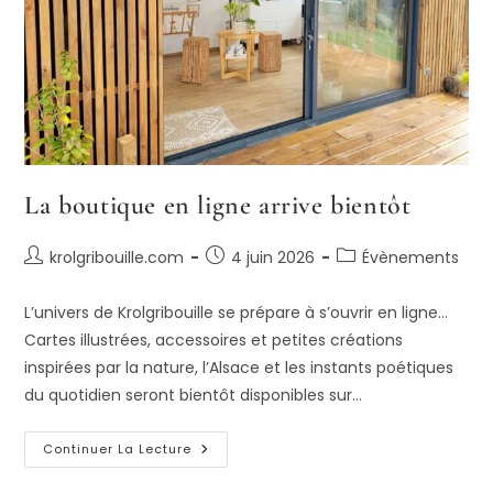
La boutique en ligne arrive bientôt
Auteur/autrice
Publication
Post
krolgribouille.com
4 juin 2026
Évènements
de
publiée :
category:
la
L’univers de Krolgribouille se prépare à s’ouvrir en ligne…
publication :
Cartes illustrées, accessoires et petites créations
inspirées par la nature, l’Alsace et les instants poétiques
du quotidien seront bientôt disponibles sur…
La
Continuer La Lecture
Boutique
En