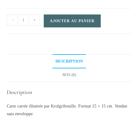
Carte
-
+
AJOUTER AU PANIER
carrée
–
Elsass
trip
quantity
DESCRIPTION
AVIS (0)
Description
Carte carrée illustrée par Krolgribouille. Format 15 × 15 cm. Vendue
sans enveloppe.