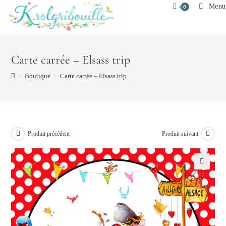
Skip
Menu
0
to
content
Carte carrée – Elsass trip
>
Boutique
>
Carte carrée – Elsass trip
Produit précédent
Produit suivant
🔍