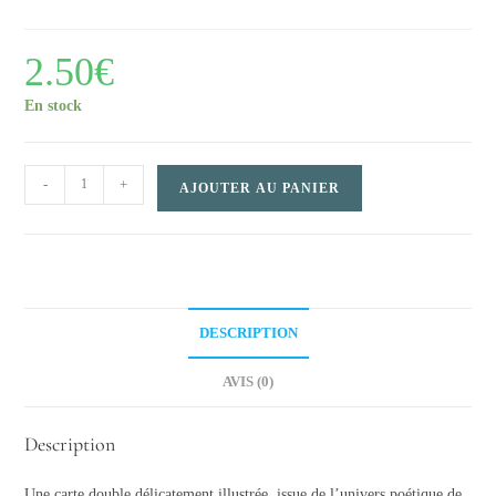
2.50
€
En stock
Carte
-
+
AJOUTER AU PANIER
double
–
Le
bain
collectif
DESCRIPTION
quantity
AVIS (0)
Description
Une carte double délicatement illustrée, issue de l’univers poétique de