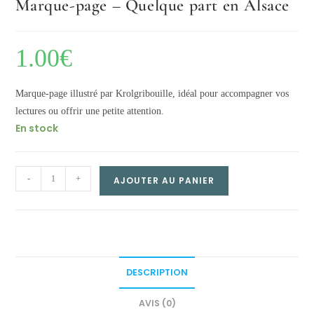
Marque-page – Quelque part en Alsace
1.00
€
Marque-page illustré par Krolgribouille, idéal pour accompagner vos
lectures ou offrir une petite attention.
En stock
Marque-
-
+
AJOUTER AU PANIER
page
–
Quelque
part
en
DESCRIPTION
Alsace
quantity
AVIS (0)