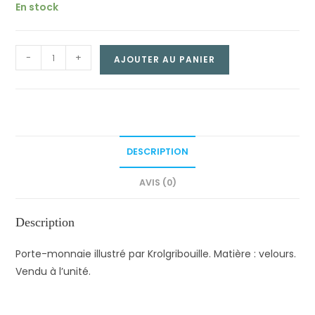
En stock
Porte-
-
+
AJOUTER AU PANIER
monnaie
–
En
route
pour
DESCRIPTION
l’Alsace
quantity
AVIS (0)
Description
Porte-monnaie illustré par Krolgribouille. Matière : velours.
Vendu à l’unité.