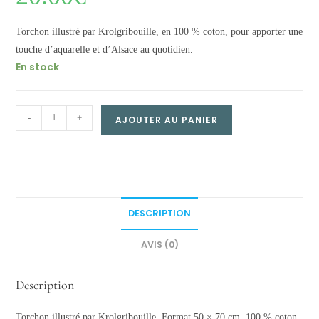
Torchon illustré par Krolgribouille, en 100 % coton, pour apporter une
touche d’aquarelle et d’Alsace au quotidien.
En stock
Torchon
-
+
AJOUTER AU PANIER
–
L’Express
Alsace
quantity
DESCRIPTION
AVIS (0)
Description
Torchon illustré par Krolgribouille. Format 50 × 70 cm. 100 % coton.