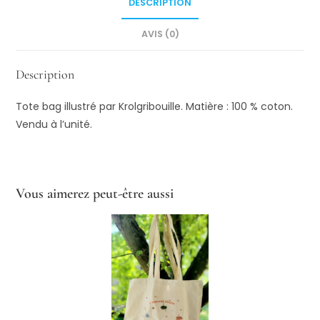
DESCRIPTION
chaussettes
quantity
AVIS (0)
Description
Tote bag illustré par Krolgribouille. Matière : 100 % coton.
Vendu à l’unité.
Vous aimerez peut-être aussi