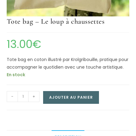
Tote bag – Le loup à chaussettes
13.00
€
Tote bag en coton illustré par Krolgribouille, pratique pour
accompagner le quotidien avec une touche artistique.
En stock
Tote
-
+
AJOUTER AU PANIER
bag
–
Le
loup
à