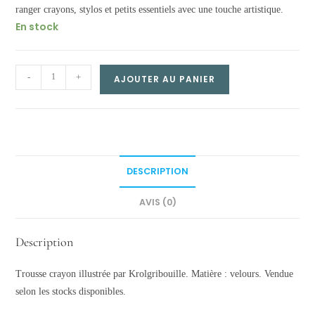
ranger crayons, stylos et petits essentiels avec une touche artistique.
En stock
Trousse
-
+
AJOUTER AU PANIER
crayon
–
La
bataille
quantity
DESCRIPTION
AVIS (0)
Description
Trousse crayon illustrée par Krolgribouille. Matière : velours. Vendue
selon les stocks disponibles.