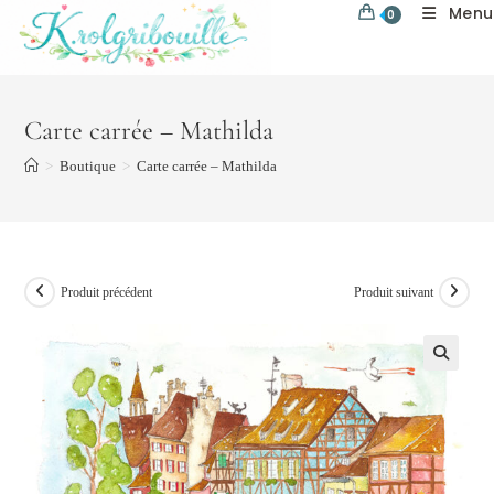
Menu
Skip
0
to
content
Carte carrée – Mathilda
>
Boutique
>
Carte carrée – Mathilda
Produit précédent
Produit suivant
🔍