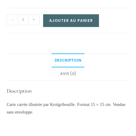
Carte
-
+
AJOUTER AU PANIER
carrée
–
Mathilda
quantity
DESCRIPTION
AVIS (0)
Description
Carte carrée illustrée par Krolgribouille. Format 15 × 15 cm. Vendue
sans enveloppe.