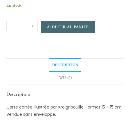
En stock
Carte
-
+
AJOUTER AU PANIER
carrée
–
Planète
Alsace
quantity
DESCRIPTION
AVIS (0)
Description
Carte carrée illustrée par Krolgribouille. Format 15 × 15 cm.
Vendue sans enveloppe.