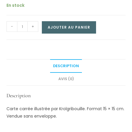
En stock
Carte
-
+
AJOUTER AU PANIER
carrée
–
Sur
le
ried
DESCRIPTION
quantity
AVIS (0)
Description
Carte carrée illustrée par Krolgribouille. Format 15 × 15 cm.
Vendue sans enveloppe.