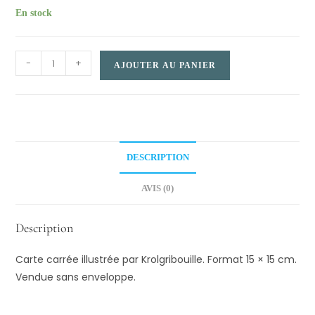
En stock
Carte
-
+
AJOUTER AU PANIER
carrée
–
Un
coin
d’Alsace
DESCRIPTION
quantity
AVIS (0)
Description
Carte carrée illustrée par Krolgribouille. Format 15 × 15 cm.
Vendue sans enveloppe.