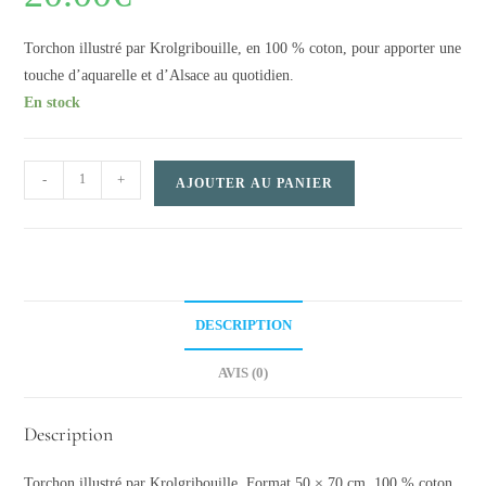
Torchon illustré par Krolgribouille, en 100 % coton, pour apporter une
touche d’aquarelle et d’Alsace au quotidien.
En stock
Torchon
-
+
AJOUTER AU PANIER
–
En
route
pour
l’Alsace
DESCRIPTION
quantity
AVIS (0)
Description
Torchon illustré par Krolgribouille. Format 50 × 70 cm. 100 % coton.